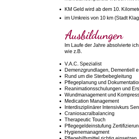
KM Geld wird ab dem 10. Kilometer
im Umkreis von 10 km (Stadt Klag
Ausbildungen
Im Laufe der Jahre absolvierte ic
wie z.B.
V.A.C. Spezialist
Demenzgrundlagen, Dementiell er
Rund um die Sterbebegleitung
Pflegeplanung und Dokumentatio
Reanimationsschulungen und Erst
Wundmanagement und Kompressi
Medication Management
Interdisziplinärer Intensivkurs Se
Craniosacralbalancing
Therapeutic Touch
Pflegegeldeinstufung Zertifizieru
Hygienemanagment
Pflegehilfsmittel richtig einsetzen