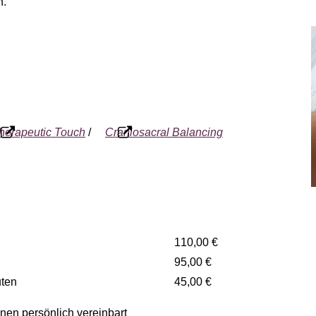
n.
herapeutic Touch
/
Craniosacral Balancing
n
110,00 €
en
95,00 €
uten
45,00 €
n persönlich vereinbart​​