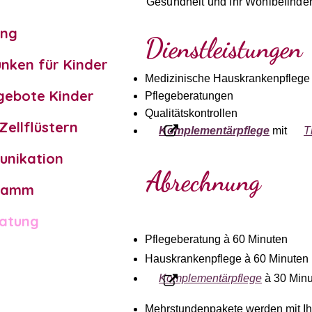
Gesundheit und Ihr Wohlbefinde
ing
Dienstleistungen
nken für Kinder
Medizinische Hauskrankenpflege
gebote Kinder
Pflegeberatungen
Qualitätskontrollen
Zellflüstern
Komplementärpflege
mit
T
unikation
Abrechnung
ramm
ratung
Pflegeberatung à 60 Minute
Hauskrankenpflege à 60 Minut
Komplementärpflege
à 30 Min
Mehrstundenpakete werden mit Ihne